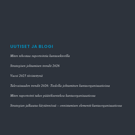
UUTISET JA BLOGI
Miten tehostaa raportointia kuntasektorilla
Strategisen johtamisen trendit 2026
Vuosi 2025 tiivistettynä
Tulevaisuuden trendit 2026: Tiedolla johtaminen kuntaorganisaatioissa
Miten raportointi tukee päätöksentekoa kuntaorganisaatiossa
Strategian jalkautus käytännössä – onnistumisen elementit kuntaorganisaatiossa