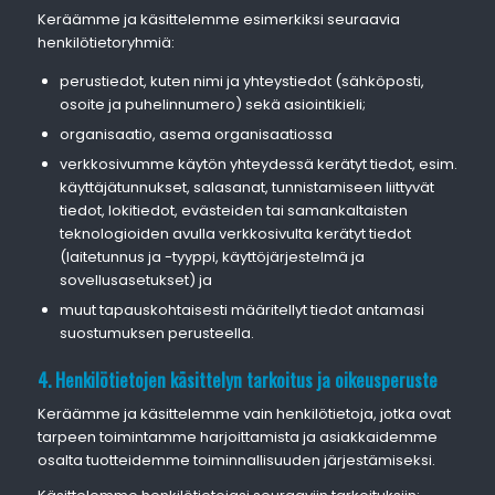
Keräämme ja käsittelemme esimerkiksi seuraavia
henkilötietoryhmiä:
perustiedot, kuten nimi ja yhteystiedot (sähköposti,
osoite ja puhelinnumero) sekä asiointikieli;
organisaatio, asema organisaatiossa
verkkosivumme käytön yhteydessä kerätyt tiedot, esim.
käyttäjätunnukset, salasanat, tunnistamiseen liittyvät
tiedot, lokitiedot, evästeiden tai samankaltaisten
teknologioiden avulla verkkosivulta kerätyt tiedot
(laitetunnus ja -tyyppi, käyttöjärjestelmä ja
sovellusasetukset) ja
muut tapauskohtaisesti määritellyt tiedot antamasi
suostumuksen perusteella.
4. Henkilötietojen käsittelyn tarkoitus ja oikeusperuste
Keräämme ja käsittelemme vain henkilötietoja, jotka ovat
tarpeen toimintamme harjoittamista ja asiakkaidemme
osalta tuotteidemme toiminnallisuuden järjestämiseksi.