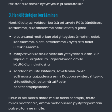
rekisteriä koskeviin kysymyksiin ja palautteisiin.
3. Henkilötietojen kerääminen
Henkilötietojasi voidaan kerätä eri tavoin. Pääsääntöisesti
keräämme ja käsittelemme henkilötietoja, jotka
olet antanut meille, kun olet yhteydessä meihin, asioit
kanssamme, olet tuotteidemme käyttäjä tai tilaat
uutiskirjeemme;
syntyvät verkkosivulla vierailun yhteydessä, esim. kun
kirjaudut TargetorPro-järjestelmään omilla
käyttäjätunnuksillasi ja
saadaan muista lähteistä, soveltuvien lakien
sallimassa laajuudessa esim. Kaupparekisteri, Yritys- ja
yhteisötietojärjestelmä tai Postin
osoitetietojärjestelmä.
Sinun ei ole pakko antaa meille henkilötietojasi, mutta
mikäli päätät näin, emme mahdollisesti pysty tarjoamaan
palveluitamme sinulle.