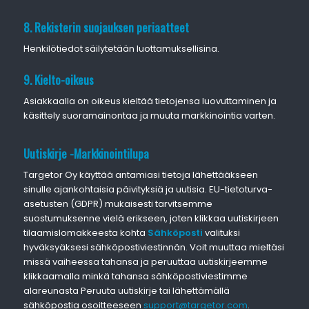
8. Rekisterin suojauksen periaatteet
Henkilötiedot säilytetään luottamuksellisina.
9. Kielto-oikeus
Asiakkaalla on oikeus kieltää tietojensa luovuttaminen ja
käsittely suoramainontaa ja muuta markkinointia varten.
Uutiskirje -Markkinointilupa
Targetor Oy käyttää antamiasi tietoja lähettääkseen
sinulle ajankohtaisia päivityksiä ja uutisia. EU-tietoturva-
asetusten (GDPR) mukaisesti tarvitsemme
suostumuksenne vielä erikseen, joten klikkaa uutiskirjeen
tilaamislomakkeesta kohta
Sähköposti
valituksi
hyväksyäksesi sähköpostiviestinnän. Voit muuttaa mieltäsi
missä vaiheessa tahansa ja peruuttaa uutiskirjeemme
klikkaamalla minkä tahansa sähköpostiviestimme
alareunasta Peruuta uutiskirje tai lähettämällä
sähköpostia osoitteeseen
support@targetor.com
.