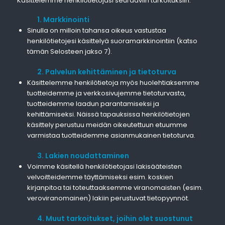
Käsittelemme henkilötietojasi seuraaviin tarkoituksiin:
1. Markkinointi
Sinulla on milloin tahansa oikeus vastustaa
henkilötietojesi käsittelyä suoramarkkinointiin (katso
tämän Selosteen jakso 7).
2. Palvelun kehittäminen ja tietoturva
Käsittelemme henkilötietoja myös huolehtiaksemme
tuotteidemme ja verkkosivujemme tietoturvasta,
tuotteidemme laadun parantamiseksi ja
kehittämiseksi. Näissä tapauksissa henkilötietojen
käsittely perustuu meidän oikeutettuun etuumme
varmistaa tuotteidemme asianmukainen tietoturva.
3. Lakien noudattaminen
Voimme käsitellä henkilötietojasi lakisääteisten
velvoitteidemme täyttämiseksi esim. koskien
kirjanpitoa tai toteuttaaksemme viranomaisten (esim.
veroviranomainen) lakiin perustuvat tietopyynnöt.
4. Muut tarkoitukset, joihin olet suostunut