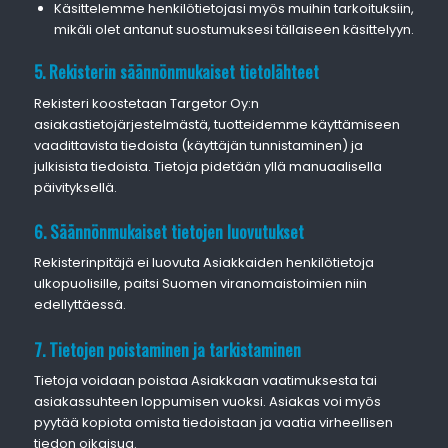
Käsittelemme henkilötietojasi myös muihin tarkoituksiin,
mikäli olet antanut suostumuksesi tällaiseen käsittelyyn.
5. Rekisterin säännönmukaiset tietolähteet
Rekisteri koostetaan Targetor Oy:n
asiakastietojärjestelmästä, tuotteidemme käyttämiseen
vaadittavista tiedoista (käyttäjän tunnistaminen) ja
julkisista tiedoista. Tietoja pidetään yllä manuaalisella
päivityksellä.
6. Säännönmukaiset tietojen luovutukset
Rekisterinpitäjä ei luovuta Asiakkaiden henkilötietoja
ulkopuolisille, paitsi Suomen viranomaistoimien niin
edellyttäessä.
7. Tietojen poistaminen ja tarkistaminen
Tietoja voidaan poistaa Asiakkaan vaatimuksesta tai
asiakassuhteen loppumisen vuoksi. Asiakas voi myös
pyytää kopiota omista tiedoistaan ja vaatia virheellisen
tiedon oikaisua.