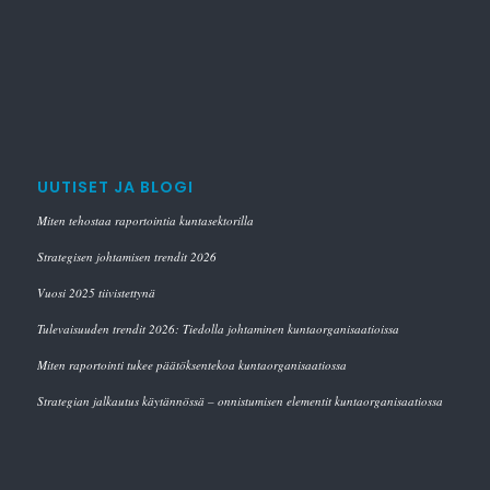
UUTISET JA BLOGI
Miten tehostaa raportointia kuntasektorilla
Strategisen johtamisen trendit 2026
Vuosi 2025 tiivistettynä
Tulevaisuuden trendit 2026: Tiedolla johtaminen kuntaorganisaatioissa
Miten raportointi tukee päätöksentekoa kuntaorganisaatiossa
Strategian jalkautus käytännössä – onnistumisen elementit kuntaorganisaatiossa