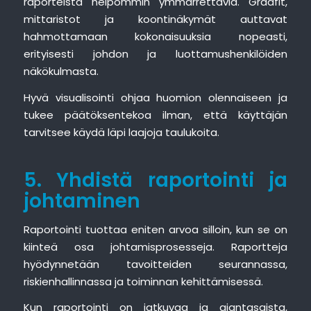
raporteista helpommin ymmärrettäviä. Graafit,
mittaristot ja koontinäkymät auttavat
hahmottamaan kokonaisuuksia nopeasti,
erityisesti johdon ja luottamushenkilöiden
näkökulmasta.
Hyvä visualisointi ohjaa huomion olennaiseen ja
tukee päätöksentekoa ilman, että käyttäjän
tarvitsee käydä läpi laajoja taulukoita.
5. Yhdistä raportointi ja
johtaminen
Raportointi tuottaa eniten arvoa silloin, kun se on
kiinteä osa johtamisprosesseja. Raportteja
hyödynnetään tavoitteiden seurannassa,
riskienhallinnassa ja toiminnan kehittämisessä.
Kun raportointi on jatkuvaa ja ajantasaista,