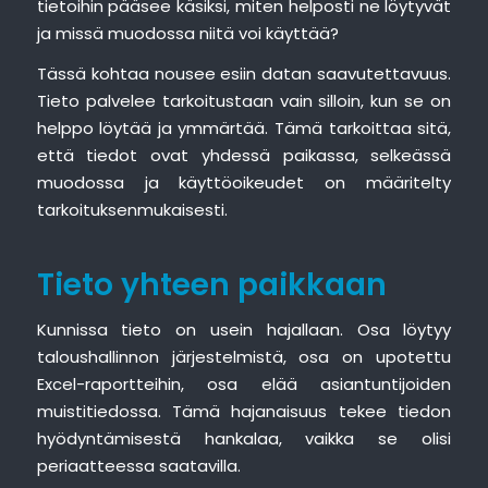
tietoihin pääsee käsiksi, miten helposti ne löytyvät
ja missä muodossa niitä voi käyttää?
Tässä kohtaa nousee esiin datan saavutettavuus.
Tieto palvelee tarkoitustaan vain silloin, kun se on
helppo löytää ja ymmärtää. Tämä tarkoittaa sitä,
että tiedot ovat yhdessä paikassa, selkeässä
muodossa ja käyttöoikeudet on määritelty
tarkoituksenmukaisesti.
Tieto yhteen paikkaan
Kunnissa tieto on usein hajallaan. Osa löytyy
taloushallinnon järjestelmistä, osa on upotettu
Excel-raportteihin, osa elää asiantuntijoiden
muistitiedossa. Tämä hajanaisuus tekee tiedon
hyödyntämisestä hankalaa, vaikka se olisi
periaatteessa saatavilla.