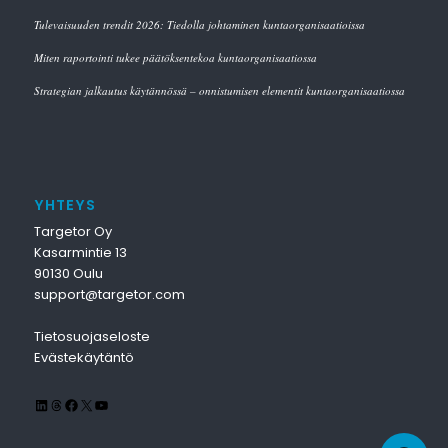
Tulevaisuuden trendit 2026: Tiedolla johtaminen kuntaorganisaatioissa
Miten raportointi tukee päätöksentekoa kuntaorganisaatiossa
Strategian jalkautus käytännössä – onnistumisen elementit kuntaorganisaatiossa
YHTEYS
Targetor Oy
Kasarmintie 13
90130 Oulu
support@targetor.com
Tietosuojaseloste
Evästekäytäntö
LinkedIn
Threads
Facebook
X
YouTube