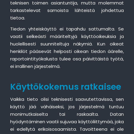
teknisen toimen asiantuntija, mutta molemmat
tarkastelevat samoista lähteistä johdettua
tietoa.
Tiedon yhteiskäyttö ei tapahdu sattumalta. Se
vaatii selkeästi määriteltyjä käyttöoikeuksia ja
huolellisesti suunniteltuja näkymiä. Kun oikeat
henkilöt pääsevät helposti oikean tiedon äärelle,
raportointityökalusta tulee osa päivittäistä työtä,
ei irrallinen järjestelmä.
Käyttökokemus ratkaisee
Vaikka tieto olisi teknisesti saavutettavissa, sen
käyttö jää vähäiseksi, jos järjestelmä tuntuu
monimutkaiselta tai raskaalta. Datan
hyödyntäminen vaatii sujuvaa käyttöliittymää, joka
ei edellytä erikoisosaamista. Tavoitteena ei ole