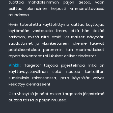
tuottaa mahdollisimman paljon tietoa, vaan
esittää olennainen helposti ymmärrettävässä
muodossa.
Hyvin toteutettu käyttöliittymä auttaa käyttäjää
löytämään vastauksia ilman, että hän tietää
tarkkaan, mistä niitä etsiä. Visuaaliset näkymät,
suodattimet ja yksinkertainen rakenne tukevat
päätöksentekoa paremmin kuin monimutkaiset
raporttirakenteet tai lukuisat erilliset tiedostot.
Vinkki
: Targetor tarjoaa järjestelmää mikä on
käyttäväystävällinen sekä noutaa kuntaliiton
suosituksia rakenteessa, jotta käyttäjät voivat
keskittyy olennaiseen!
Ota yhteyttä ja näet miten Targetorin järjestelmä
auttaa tässä ja paljon muussa.