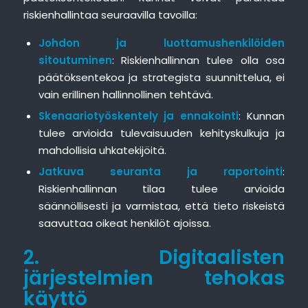
riskienhallintaa seuraavilla tavoilla:
Johdon ja luottamushenkilöiden
sitoutuminen
: Riskienhallinnan tulee olla osa
päätöksentekoa ja strategista suunnittelua, ei
vain erillinen hallinnollinen tehtävä.
Skenaariotyöskentely ja ennakointi
: Kunnan
tulee arvioida tulevaisuuden kehityskulkuja ja
mahdollisia uhkatekijöitä.
Jatkuva seuranta ja raportointi
:
Riskienhallinnan tilaa tulee arvioida
säännöllisesti ja varmistaa, että tieto riskeistä
saavuttaa oikeat henkilöt ajoissa.
2. Digitaalisten
järjestelmien tehokas
käyttö