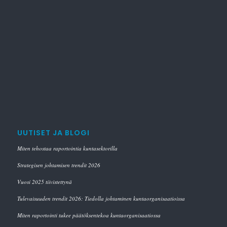
UUTISET JA BLOGI
Miten tehostaa raportointia kuntasektorilla
Strategisen johtamisen trendit 2026
Vuosi 2025 tiivistettynä
Tulevaisuuden trendit 2026: Tiedolla johtaminen kuntaorganisaatioissa
Miten raportointi tukee päätöksentekoa kuntaorganisaatiossa