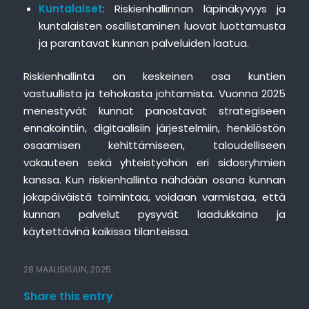
Kuntalaiset
: Riskienhallinnan läpinäkyvyys ja
kuntalaisten osallistaminen luovat luottamusta
ja parantavat kunnan palveluiden laatua.
Riskienhallinta on keskeinen osa kuntien
vastuullista ja tehokasta johtamista. Vuonna 2025
menestyvät kunnat panostavat strategiseen
ennakointiin, digitaalisiin järjestelmiin, henkilöstön
osaamisen kehittämiseen, taloudelliseen
vakauteen sekä yhteistyöhön eri sidosryhmien
kanssa. Kun riskienhallinta nähdään osana kunnan
jokapäiväistä toimintaa, voidaan varmistaa, että
kunnan palvelut pysyvät laadukkaina ja
käytettävinä kaikissa tilanteissa.
28 MAALISKUUN, 2025
Share this entry