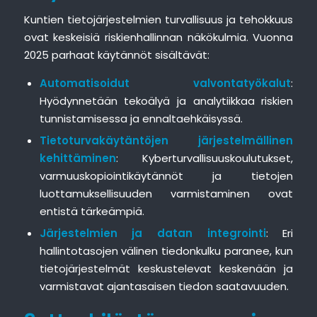
Kuntien tietojärjestelmien turvallisuus ja tehokkuus
ovat keskeisiä riskienhallinnan näkökulmia. Vuonna
2025 parhaat käytännöt sisältävät:
Automatisoidut valvontatyökalut
:
Hyödynnetään tekoälyä ja analytiikkaa riskien
tunnistamisessa ja ennaltaehkäisyssä.
Tietoturvakäytäntöjen järjestelmällinen
kehittäminen
: Kyberturvallisuuskoulutukset,
varmuuskopiointikäytännöt ja tietojen
luottamuksellisuuden varmistaminen ovat
entistä tärkeämpiä.
Järjestelmien ja datan integrointi
: Eri
hallintotasojen välinen tiedonkulku paranee, kun
tietojärjestelmät keskustelevat keskenään ja
varmistavat ajantasaisen tiedon saatavuuden.