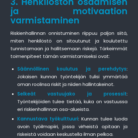
3. Henkilöstön osaamisen
ja motivaation
varmistaminen
Riskienhallinnan onnistuminen riippuu paljon siitä,
miten henkilöstö on sitoutunut ja koulutettu
tunnistamaan ja hallitsemaan riskejä. Tärkeimmät
toimenpiteet tämän varmistamiseksi ovat:
Säännöllinen koulutus ja perehdytys
:
Jokaisen kunnan työntekijän tulisi ymmärtää
oman roolinsa riskit ja niiden hallintakeinot.
Selkeät vastuujako ja prosessit
:
Työntekijöiden tulee tietää, kuka on vastuussa
eri riskienhallinnan osa-alueista.
Kannustava työkulttuuri
: Kunnan tulee luoda
avoin työilmapiiri, jossa virheistä opitaan ja
riskeistä voidaan keskustella ilman pelkoa.