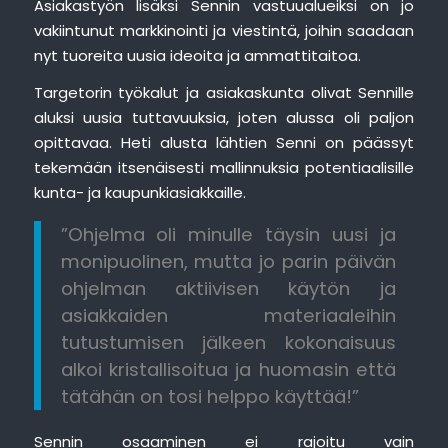
Asiakastyön lisäksi Sennin vastuualueiksi on jo
vakiintunut markkinointi ja viestintä, joihin saadaan
nyt tuoreita uusia ideoita ja ammattitaitoa.
Targetorin työkalut ja asiakaskunta olivat Sennille
aluksi uusia tuttavuuksia, joten alussa oli paljon
opittavaa. Heti alusta lähtien Senni on päässyt
tekemään itsenäisesti mallinnuksia potentiaalisille
kunta- ja kaupunkiasiakkaille.
”Ohjelma oli minulle täysin uusi ja
monipuolinen, mutta jo parin päivän
ohjelman aktiivisen käytön ja
asiakkaiden materiaaleihin
tutustumisen jälkeen kokonaisuus
alkoi kristallisoitua ja huomasin että
tätähän on tosi helppo käyttää!”
Sennin osaaminen ei rajoitu vain