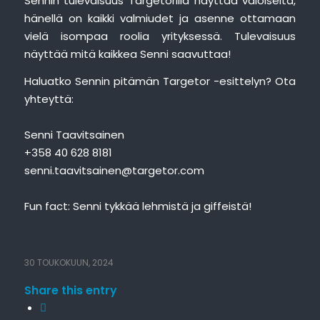
Sennin tulevaisuus Targetorilla näyttää valoiselta,
hänellä on kaikki valmiudet ja asenne ottamaan
vielä isompaa roolia yrityksessä. Tulevaisuus
näyttää mitä kaikkea Senni saavuttaa!
Haluatko Sennin pitämän Targetor -esittelyn? Ota
yhteyttä:
Senni Taavitsainen
+358 40 628 8181
senni.taavitsainen@targetor.com
Fun fact: Senni tykkää lehmistä ja giffeistä!
30 TOUKOKUUN, 2024
Share this entry