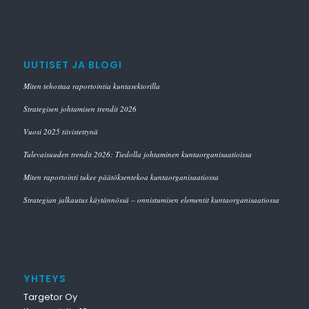
UUTISET JA BLOGI
Miten tehostaa raportointia kuntasektorilla
Strategisen johtamisen trendit 2026
Vuosi 2025 tiivistettynä
Tulevaisuuden trendit 2026: Tiedolla johtaminen kuntaorganisaatioissa
Miten raportointi tukee päätöksentekoa kuntaorganisaatiossa
Strategian jalkautus käytännössä – onnistumisen elementit kuntaorganisaatiossa
YHTEYS
Targetor Oy