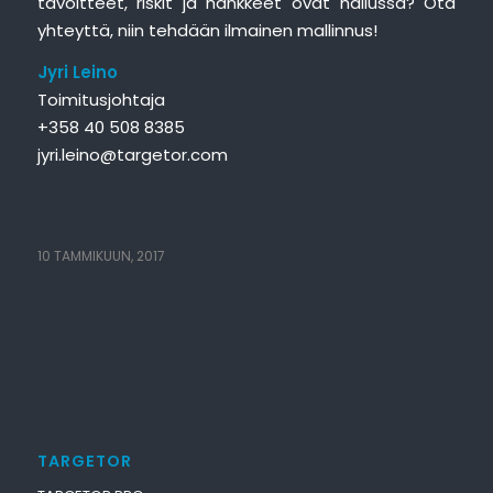
tavoitteet, riskit ja hankkeet ovat hallussa?
Ota
yhteyttä, niin tehdään ilmainen mallinnus!
Jyri Leino
Toimitusjohtaja
+358 40 508 8385
jyri.leino@targetor.com
10 TAMMIKUUN, 2017
TARGETOR