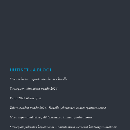
UUTISET JA BLOGI
Miten tehostaa raportointia kuntasektorilla
Strategisen johtamisen trendit 2026
Vuosi 2025 tiivistettynä
Tulevaisuuden trendit 2026: Tiedolla johtaminen kuntaorganisaatioissa
Miten raportointi tukee päätöksentekoa kuntaorganisaatiossa
Strategian jalkautus käytännössä – onnistumisen elementit kuntaorganisaatiossa