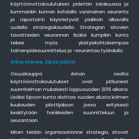
Käyttöönottokoulutukset pidettiin lokakuussa ja
kummankin kunnan kohdalla varsinainen seuranta
ja raportointi käynnistyvät piakkoin alkavalla
uudella strategiakaudella. Strategian sitovien
tavoitteiden seurannan lisäksi kumpikin kunta
tekee myös yksityiskohtaisempaa
toimenpidesuunnittelua ja -seurantaa työkalulla.
Arina etenee, Sipoo pilotoi
Osuuskauppa Arinan osalta
käyttöönottokoulutukset ovat jatkuneet
suunnitelman mukaisesti loppuvuoden 2016 aikana.
Lisäksi Sipoon kunta aloittaa vuoden alusta kolmen
kuukauden pilottijakson jossa erityisesti
keskitytään hankkeiden suunnitteluun ja
seurantaan.
Miten teidän organisaationne strategia, sitovat