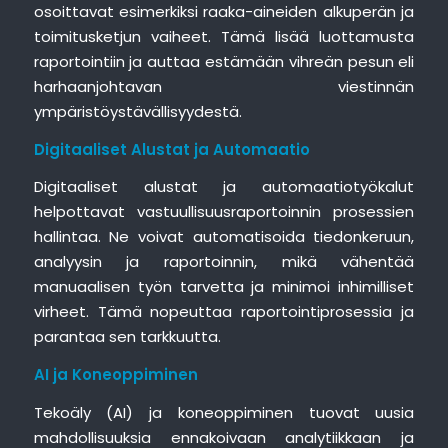
osoittavat esimerkiksi raaka-aineiden alkuperän ja
toimitusketjun vaiheet. Tämä lisää luottamusta
raportointiin ja auttaa estämään vihreän pesun eli
harhaanjohtavan viestinnän
ympäristöystävällisyydestä.
Digitaaliset Alustat ja Automaatio
Digitaaliset alustat ja automaatiotyökalut
helpottavat vastuullisuusraportoinnin prosessien
hallintaa. Ne voivat automatisoida tiedonkeruun,
analyysin ja raportoinnin, mikä vähentää
manuaalisen työn tarvetta ja minimoi inhimilliset
virheet. Tämä nopeuttaa raportointiprosessia ja
parantaa sen tarkkuutta.
AI ja Koneoppiminen
Tekoäly (AI) ja koneoppiminen tuovat uusia
mahdollisuuksia ennakoivaan analytiikkaan ja