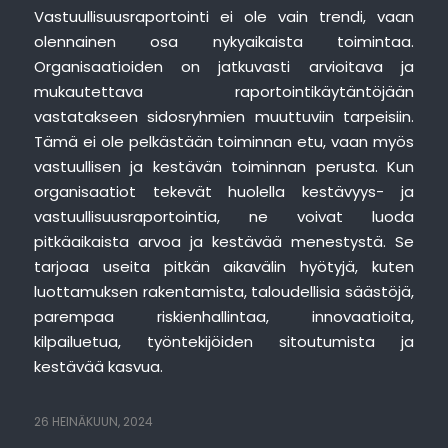
Vastuullisuusraportointi ei ole vain trendi, vaan
olennainen osa nykyaikaista toimintaa.
Organisaatioiden on jatkuvasti arvioitava ja
mukautettava raportointikäytäntöjään
vastatakseen sidosryhmien muuttuviin tarpeisiin.
Tämä ei ole pelkästään toiminnan etu, vaan myös
vastuullisen ja kestävän toiminnan perusta. Kun
organisaatiot tekevät huolella kestävyys- ja
vastuullisuusraportointia, ne voivat luoda
pitkäaikaista arvoa ja kestävää menestystä. Se
tarjoaa useita pitkän aikavälin hyötyjä, kuten
luottamuksen rakentamista, taloudellisia säästöjä,
parempaa riskienhallintaa, innovaatioita,
kilpailuetua, työntekijöiden sitoutumista ja
kestävää kasvua.
26 HEINÄKUUN, 2024