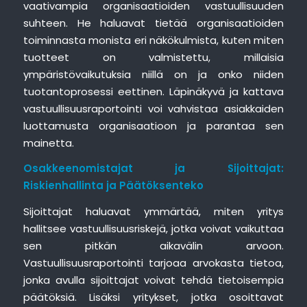
vaativampia organisaatioiden vastuullisuuden
suhteen. He haluavat tietää organisaatioiden
toiminnasta monista eri näkökulmista, kuten miten
tuotteet on valmistettu, millaisia
ympäristövaikutuksia niillä on ja onko niiden
tuotantoprosessi eettinen. Läpinäkyvä ja kattava
vastuullisuusraportointi voi vahvistaa asiakkaiden
luottamusta organisaatioon ja parantaa sen
mainetta.
Osakkeenomistajat ja Sijoittajat:
Riskienhallinta ja Päätöksenteko
Sijoittajat haluavat ymmärtää, miten yritys
hallitsee vastuullisuusriskejä, jotka voivat vaikuttaa
sen pitkän aikavälin arvoon.
Vastuullisuusraportointi tarjoaa arvokasta tietoa,
jonka avulla sijoittajat voivat tehdä tietoisempia
päätöksiä. Lisäksi yritykset, jotka osoittavat