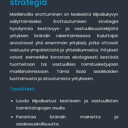
strategia
Markkinoilla erottuminen on keskeistä kilpailukyvyn
säilyttämiseksi. Erottautumisen strategia
hyödyntää kestävyys- ja vastuullisuustekijöitä
yrityksen brändin rakentamisessa. Kuluttajat
arvostavat yhä enemmän yrityksiä, jotka ottavat
vastuuta ympäristöstä ja yhteiskunnasta. Yritykset
voivat esimerkiksi korostaa ekologisesti kestäviä
tuotteitaan tai vastuullisia toimitusketjujaan
markkinoinnissaan. Tämä lisää asiakkaiden
luottamusta ja sitoutumista yritykseen.
Tavoitteet:
Luoda kilpailuetua kestävien ja vastuullisten
toimintatapojen avulla.
Parantaa brändin mainetta ja
asiakasuskollisuutta.