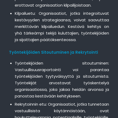
erottavat organisaation kilpailijoistaan.
Kilpailuetu: Organisaatiot, jotka integroituvat
kestävyyden strategiaansa, voivat saavuttaa
merkittävän kilpailuedun. Kestävä kehitys on
yhä tärkeämpi tekijä kuluttajien, työntekijöiden
ja sijoittajien päätöksenteossa.
Työntekijöiden Sitoutuminen ja Rekrytointi
Työntekijöiden sitoutuminen:
Vastuullisuusraportointi voi parantaa
työntekijöiden tyytyväisyyttä ja sitoutumista.
Työntekijät arvostavat työskentelyä
organisaatiossa, joka jakaa heidän arvonsa ja
panostaa kestävään kehitykseen.
Rekrytoinnin etu: Organisaatiot, jotka tunnetaan
vastuullisista käytännöistään, ovat
houkuttelevampia potentiaalisille työntekijöille.