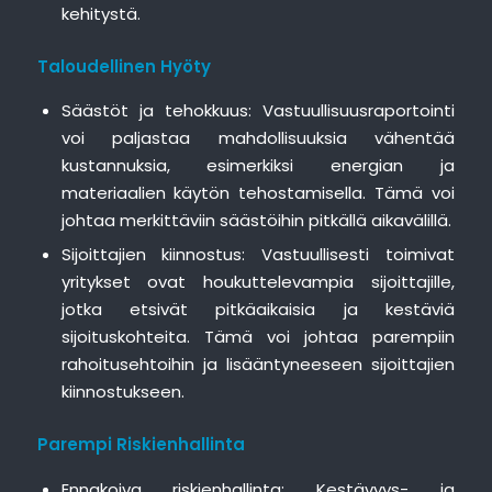
kehitystä.
Taloudellinen Hyöty
Säästöt ja tehokkuus: Vastuullisuusraportointi
voi paljastaa mahdollisuuksia vähentää
kustannuksia, esimerkiksi energian ja
materiaalien käytön tehostamisella. Tämä voi
johtaa merkittäviin säästöihin pitkällä aikavälillä.
Sijoittajien kiinnostus: Vastuullisesti toimivat
yritykset ovat houkuttelevampia sijoittajille,
jotka etsivät pitkäaikaisia ja kestäviä
sijoituskohteita. Tämä voi johtaa parempiin
rahoitusehtoihin ja lisääntyneeseen sijoittajien
kiinnostukseen.
Parempi Riskienhallinta
Ennakoiva riskienhallinta: Kestävyys- ja