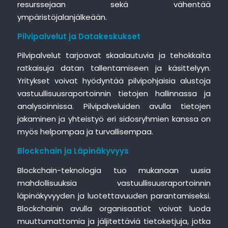
resurssejaan sekä vähentää
ympäristöjalanjälkeään.
Pilvipalvelut ja Datakeskukset
Pilvipalvelut tarjoavat skaalautuvia ja tehokkaita
ratkaisuja datan tallentamiseen ja käsittelyyn.
Yritykset voivat hyödyntää pilvipohjaisia alustoja
vastuullisuusraportoinnin tietojen hallinnassa ja
analysoinnissa. Pilvipalveluiden avulla tietojen
jakaminen ja yhteistyö eri sidosryhmien kanssa on
myös helpompaa ja turvallisempaa.
Blockchain ja Läpinäkyvyys
Blockchain-teknologia tuo mukanaan uusia
mahdollisuuksia vastuullisuusraportoinnin
läpinäkyvyyden ja luotettavuuden parantamiseksi.
Blockchainin avulla organisaatiot voivat luoda
muuttumattomia ja jäljitettäviä tietoketjuja, jotka