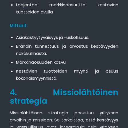
Laajentaa markkinaosuutta kestävien
tuotteiden avulla.
Mittarit:
Asiakastyytyväisyys ja -uskollisuus.
Brändin tunnettuus ja arvostus kestävyyden
näkökulmasta.
Markkinaosuuden kasvu.
Kestävien tuotteiden myynti ja osuus
kokonaismyynnistä.
4. Missiolähtöinen
strategia
Missiolähtöinen strategia perustuu yrityksen
arvoihin ja missioon. Se tarkoittaa, että kestävyys
ja vastuullisuus ovat integroituja osia yrityksen