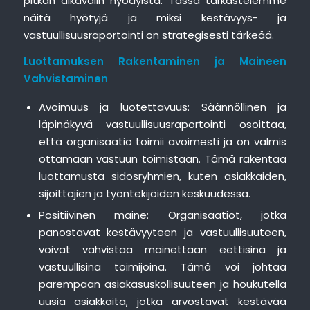
pitkän aikavälin hyödyistä. Tässä tarkastelemme
näitä hyötyjä ja miksi kestävyys- ja
vastuullisuusraportointi on strategisesti tärkeää.
Luottamuksen Rakentaminen ja Maineen
Vahvistaminen
Avoimuus ja luotettavuus: Säännöllinen ja
läpinäkyvä vastuullisuusraportointi osoittaa,
että organisaatio toimii avoimesti ja on valmis
ottamaan vastuun toimistaan. Tämä rakentaa
luottamusta sidosryhmien, kuten asiakkaiden,
sijoittajien ja työntekijöiden keskuudessa.
Positiivinen maine: Organisaatiot, jotka
panostavat kestävyyteen ja vastuullisuuteen,
voivat vahvistaa mainettaan eettisinä ja
vastuullisina toimijoina. Tämä voi johtaa
parempaan asiakasuskollisuuteen ja houkutella
uusia asiakkaita, jotka arvostavat kestävää