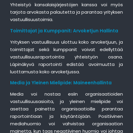
Yhteistyö kansalaisjärjestöjen kanssa voi myös
tarjota arvokasta palautetta ja parantaa yrityksen
vastuullisuustoimia.
Toimittajat ja Kumppanit: Arvoketjun Hallinta
Yrityksen vastuullisuus ulottuu koko arvoketjuun, ja
toimittajat sekä kumppanit voivat edellyttää
vastuullisuusraportointia yhteistyön osana.
Läpinäkyvä raportointi edistää avoimuutta ja
luottamusta koko arvoketjussa.
Media ja Yleinen Mielipide: Maineenhallinta
Media voi nostaa esiin organisaatioiden
vastuullisuusasioita, ja yleinen mielipide voi
asettaa painetta organisaatioille parantaa
raportointiaan ja käytäntöjään. Positiivinen
mediahuomio voi vahvistaa organisaation
mainetta, kun taas negatiivinen huomio voi johtaa