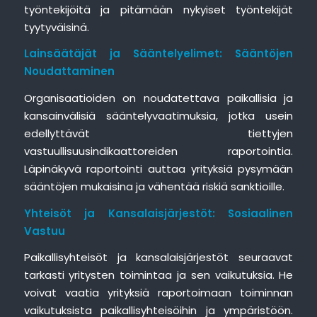
työntekijöitä ja pitämään nykyiset työntekijät
tyytyväisinä.
Lainsäätäjät ja Sääntelyelimet: Sääntöjen
Noudattaminen
Organisaatioiden on noudatettava paikallisia ja
kansainvälisiä sääntelyvaatimuksia, jotka usein
edellyttävät tiettyjen
vastuullisuusindikaattoreiden raportointia.
Läpinäkyvä raportointi auttaa yrityksiä pysymään
sääntöjen mukaisina ja vähentää riskiä sanktioille.
Yhteisöt ja Kansalaisjärjestöt: Sosiaalinen
Vastuu
Paikallisyhteisöt ja kansalaisjärjestöt seuraavat
tarkasti yritysten toimintaa ja sen vaikutuksia. He
voivat vaatia yrityksiä raportoimaan toiminnan
vaikutuksista paikallisyhteisöihin ja ympäristöön.