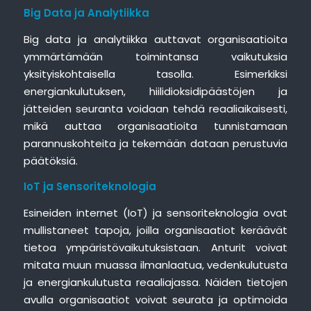
Big Data ja Analytiikka
Big data ja analytiikka auttavat organisaatioita
ymmärtämään toimintansa vaikutuksia
yksityiskohtaisella tasolla. Esimerkiksi
energiankulutuksen, hiilidioksidipäästöjen ja
jätteiden seuranta voidaan tehdä reaaliaikaisesti,
mikä auttaa organisaatioita tunnistamaan
parannuskohteita ja tekemään dataan perustuvia
päätöksiä.
IoT ja Sensoriteknologia
Esineiden internet (IoT) ja sensoriteknologia ovat
mullistaneet tapoja, joilla organisaatiot keräävät
tietoa ympäristövaikutuksistaan. Anturit voivat
mitata muun muassa ilmanlaatua, vedenkulutusta
ja energiankulutusta reaaliajassa. Näiden tietojen
avulla organisaatiot voivat seurata ja optimoida