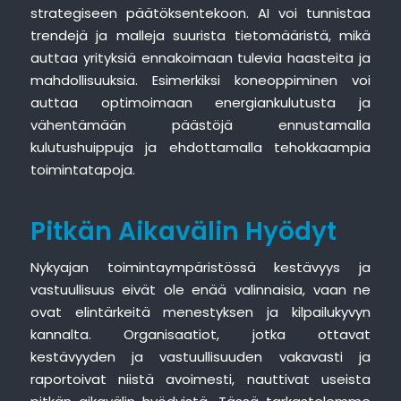
strategiseen päätöksentekoon. AI voi tunnistaa
trendejä ja malleja suurista tietomääristä, mikä
auttaa yrityksiä ennakoimaan tulevia haasteita ja
mahdollisuuksia. Esimerkiksi koneoppiminen voi
auttaa optimoimaan energiankulutusta ja
vähentämään päästöjä ennustamalla
kulutushuippuja ja ehdottamalla tehokkaampia
toimintatapoja.
Pitkän Aikavälin Hyödyt
Nykyajan toimintaympäristössä kestävyys ja
vastuullisuus eivät ole enää valinnaisia, vaan ne
ovat elintärkeitä menestyksen ja kilpailukyvyn
kannalta. Organisaatiot, jotka ottavat
kestävyyden ja vastuullisuuden vakavasti ja
raportoivat niistä avoimesti, nauttivat useista