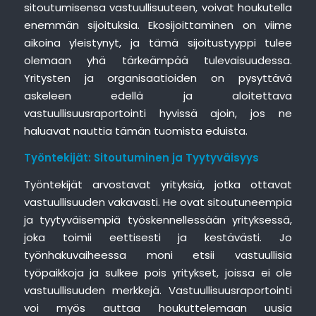
sitoutumisensa vastuullisuuteen, voivat houkutella
enemmän sijoituksia. Ekosijoittaminen on viime
aikoina yleistynyt, ja tämä sijoitustyyppi tulee
olemaan yhä tärkeämpää tulevaisuudessa.
Yritysten ja organisaatioiden on pysyttävä
askeleen edellä ja aloitettava
vastuullisuusraportointi hyvissä ajoin, jos ne
haluavat nauttia tämän tuomista eduista.
Työntekijät: Sitoutuminen ja Tyytyväisyys
Työntekijät arvostavat yrityksiä, jotka ottavat
vastuullisuuden vakavasti. He ovat sitoutuneempia
ja tyytyväisempiä työskennellessään yrityksessä,
joka toimii eettisesti ja kestävästi. Jo
työnhakuvaiheessa moni etsii vastuullisia
työpaikkoja ja sulkee pois yritykset, joissa ei ole
vastuullisuuden merkkejä. Vastuullisuusraportointi
voi myös auttaa houkuttelemaan uusia