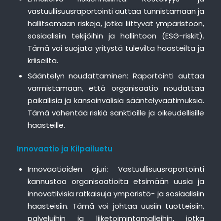
vastuullisuusraportointi auttaa tunnistamaan ja
hallitsemaan riskejä, jotka liittyvät ympäristöön,
sosiaalisiin tekijöihin ja hallintoon (ESG-riskit).
Tämä voi suojata yritystä tulevilta haasteilta ja
kriiseiltä.
Sääntelyn noudattaminen: Raportointi auttaa
varmistamaan, että organisaatio noudattaa
paikallisia ja kansainvälisiä sääntelyvaatimuksia.
Tämä vähentää riskiä sanktioille ja oikeudellisille
haasteille.
Innovaatio ja Kilpailuetu
Innovaatioiden ajuri: Vastuullisuusraportointi
kannustaa organisaatioita etsimään uusia ja
innovatiivisia ratkaisuja ympäristö- ja sosiaalisiin
haasteisiin. Tämä voi johtaa uusiin tuotteisiin,
palveluihin ja liiketoimintamalleihin, jotka