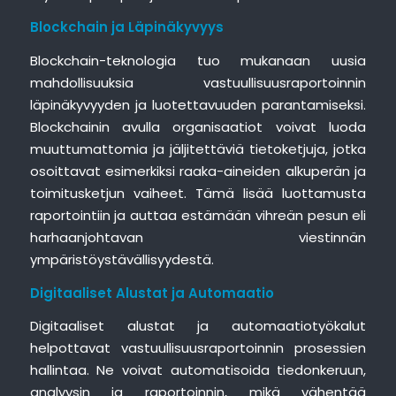
Blockchain ja Läpinäkyvyys
Blockchain-teknologia tuo mukanaan uusia
mahdollisuuksia vastuullisuusraportoinnin
läpinäkyvyyden ja luotettavuuden parantamiseksi.
Blockchainin avulla organisaatiot voivat luoda
muuttumattomia ja jäljitettäviä tietoketjuja, jotka
osoittavat esimerkiksi raaka-aineiden alkuperän ja
toimitusketjun vaiheet. Tämä lisää luottamusta
raportointiin ja auttaa estämään vihreän pesun eli
harhaanjohtavan viestinnän
ympäristöystävällisyydestä.
Digitaaliset Alustat ja Automaatio
Digitaaliset alustat ja automaatiotyökalut
helpottavat vastuullisuusraportoinnin prosessien
hallintaa. Ne voivat automatisoida tiedonkeruun,
analyysin ja raportoinnin, mikä vähentää