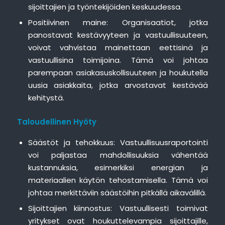
sijoittajien ja työntekijöiden keskuudessa.
Positiivinen maine: Organisaatiot, jotka
panostavat kestävyyteen ja vastuullisuuteen,
voivat vahvistaa mainettaan eettisinä ja
vastuullisina toimijoina. Tämä voi johtaa
parempaan asiakasuskollisuuteen ja houkutella
uusia asiakkaita, jotka arvostavat kestävää
kehitystä.
Taloudellinen Hyöty
Säästöt ja tehokkuus: Vastuullisuusraportointi
voi paljastaa mahdollisuuksia vähentää
kustannuksia, esimerkiksi energian ja
materiaalien käytön tehostamisella. Tämä voi
johtaa merkittäviin säästöihin pitkällä aikavälillä.
Sijoittajien kiinnostus: Vastuullisesti toimivat
yritykset ovat houkuttelevampia sijoittajille,