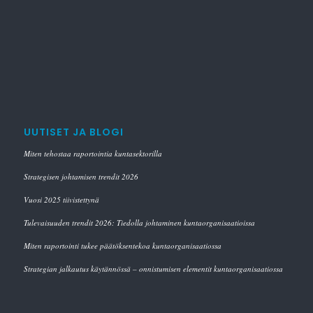
UUTISET JA BLOGI
Miten tehostaa raportointia kuntasektorilla
Strategisen johtamisen trendit 2026
Vuosi 2025 tiivistettynä
Tulevaisuuden trendit 2026: Tiedolla johtaminen kuntaorganisaatioissa
Miten raportointi tukee päätöksentekoa kuntaorganisaatiossa
Strategian jalkautus käytännössä – onnistumisen elementit kuntaorganisaatiossa