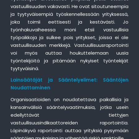
vastuullisuuden vakavasti. He ovat sitoutuneempia
ja tyytyväisempiä työskennellessään yrityksessä,
joka toimii eettisesti ja kestävästi. Jo
työnhakuvaiheessa moni etsii vastuullisia
työpaikkoja ja sulkee pois yritykset, joissa ei ole
vastuullisuuden merkkejä. Vastuullisuusraportointi
voi myös auttaa houkuttelemaan uusia
työntekijöitä ja pitämään nykyiset työntekijät
tyytyväisinä.
Lainsäätäjät ja Sääntelyelimet: Sääntöjen
Noudattaminen
Organisaatioiden on noudatettava paikallisia ja
kansainvälisiä sääntelyvaatimuksia, jotka usein
edellyttävät tiettyjen
vastuullisuusindikaattoreiden raportointia.
Läpinäkyvä raportointi auttaa yrityksiä pysymään
sääntöjen mukaisina ja vähentää riskiä sanktioille.