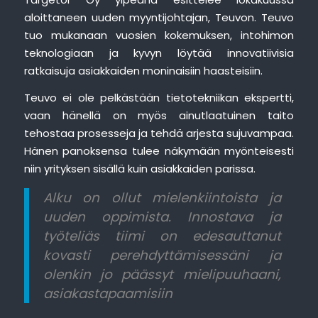
aloittaneen uuden myyntijohtajan, Teuvon. Teuvo
tuo mukanaan vuosien kokemuksen, intohimon
teknologiaan ja kyvyn löytää innovatiivisia
ratkaisuja asiakkaiden moninaisiin haasteisiin.
Teuvo ei ole pelkästään tietotekniikan ekspertti,
vaan hänellä on myös ainutlaatuinen taito
tehostaa prosesseja ja tehdä arjesta sujuvampaa.
Hänen panoksensa tulee näkymään myönteisesti
niin yrityksen sisällä kuin asiakkaiden parissa.
Alku on ollut mielenkiintoista ja
uuden oppimista. Innostava ja
työteliäs tiimi on edesauttanut
kovasti perehdyttämisessäni ja
olenkin jo päässyt mielipuuhaani,
asiakastapaamisiin