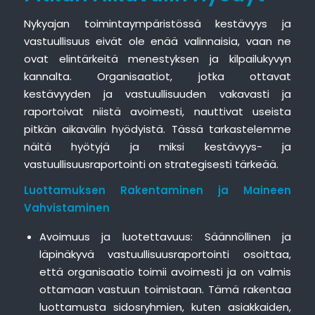
Nykyajan toimintaympäristössä kestävyys ja
vastuullisuus eivät ole enää valinnaisia, vaan ne
ovat elintärkeitä menestyksen ja kilpailukyvyn
kannalta. Organisaatiot, jotka ottavat
kestävyyden ja vastuullisuuden vakavasti ja
raportoivat niistä avoimesti, nauttivat useista
pitkän aikavälin hyödyistä. Tässä tarkastelemme
näitä hyötyjä ja miksi kestävyys- ja
vastuullisuusraportointi on strategisesti tärkeää.
Luottamuksen Rakentaminen ja Maineen
Vahvistaminen
Avoimuus ja luotettavuus: Säännöllinen ja
läpinäkyvä vastuullisuusraportointi osoittaa,
että organisaatio toimii avoimesti ja on valmis
ottamaan vastuun toimistaan. Tämä rakentaa
luottamusta sidosryhmien, kuten asiakkaiden,