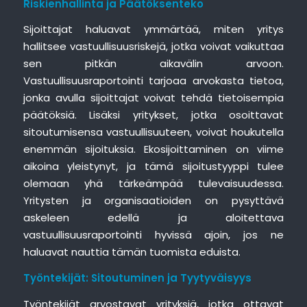
Riskienhallinta ja Päätöksenteko
Sijoittajat haluavat ymmärtää, miten yritys
hallitsee vastuullisuusriskejä, jotka voivat vaikuttaa
sen pitkän aikavälin arvoon.
Vastuullisuusraportointi tarjoaa arvokasta tietoa,
jonka avulla sijoittajat voivat tehdä tietoisempia
päätöksiä. Lisäksi yritykset, jotka osoittavat
sitoutumisensa vastuullisuuteen, voivat houkutella
enemmän sijoituksia. Ekosijoittaminen on viime
aikoina yleistynyt, ja tämä sijoitustyyppi tulee
olemaan yhä tärkeämpää tulevaisuudessa.
Yritysten ja organisaatioiden on pysyttävä
askeleen edellä ja aloitettava
vastuullisuusraportointi hyvissä ajoin, jos ne
haluavat nauttia tämän tuomista eduista.
Työntekijät: Sitoutuminen ja Tyytyväisyys
Työntekijät arvostavat yrityksiä, jotka ottavat