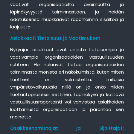
vaativat organisaatioilta avoimuutta ja
läpinäkyvyyttä toiminnastaan, ja heidän
odotuksensa muokkaavat raportoinnin sisältöä ja
laajuutta.
Asiakkaat: Tietoisuus ja Vaatimukset
Nykyajan asiakkaat ovat entistä tietoisempia ja
vaativampia organisaatioiden vastuullisuuden
suhteen. He haluavat tietää organisaatioiden
toiminnasta monista eri näkökulmista, kuten miten
tuotteet on valmistettu, millaisia
ympäristövaikutuksia niillä on ja onko niiden
tuotantoprosessi eettinen. Läpinäkyvä ja kattava
vastuullisuusraportointi voi vahvistaa asiakkaiden
luottamusta organisaatioon ja parantaa sen
mainetta.
Osakkeenomistajat ja Sijoittajat: