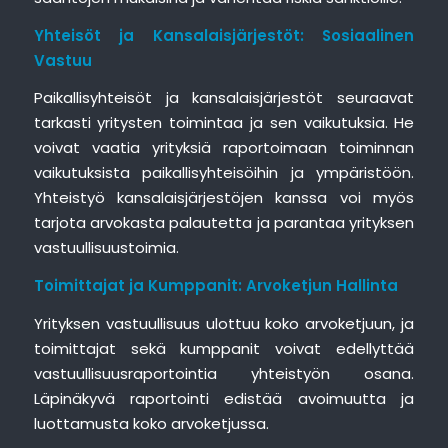
Yhteisöt ja Kansalaisjärjestöt: Sosiaalinen
Vastuu
Paikallisyhteisöt ja kansalaisjärjestöt seuraavat
tarkasti yritysten toimintaa ja sen vaikutuksia. He
voivat vaatia yrityksiä raportoimaan toiminnan
vaikutuksista paikallisyhteisöihin ja ympäristöön.
Yhteistyö kansalaisjärjestöjen kanssa voi myös
tarjota arvokasta palautetta ja parantaa yrityksen
vastuullisuustoimia.
Toimittajat ja Kumppanit: Arvoketjun Hallinta
Yrityksen vastuullisuus ulottuu koko arvoketjuun, ja
toimittajat sekä kumppanit voivat edellyttää
vastuullisuusraportointia yhteistyön osana.
Läpinäkyvä raportointi edistää avoimuutta ja
luottamusta koko arvoketjussa.