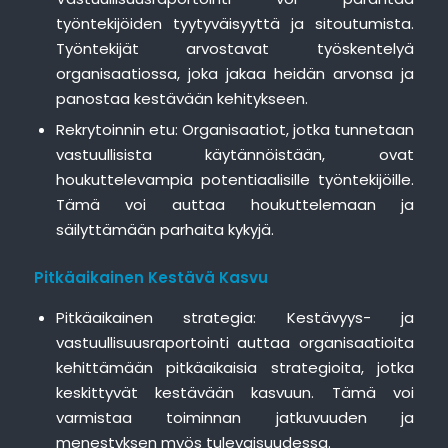
työntekijöiden tyytyväisyyttä ja sitoutumista.
Työntekijät arvostavat työskentelyä
organisaatiossa, joka jakaa heidän arvonsa ja
panostaa kestävään kehitykseen.
Rekrytoinnin etu: Organisaatiot, jotka tunnetaan
vastuullisista käytännöistään, ovat
houkuttelevampia potentiaalisille työntekijöille.
Tämä voi auttaa houkuttelemaan ja
säilyttämään parhaita kykyjä.
Pitkäaikainen Kestävä Kasvu
Pitkäaikainen strategia: Kestävyys- ja
vastuullisuusraportointi auttaa organisaatioita
kehittämään pitkäaikaisia strategioita, jotka
keskittyvät kestävään kasvuun. Tämä voi
varmistaa toiminnan jatkuvuuden ja
menestyksen myös tulevaisuudessa.