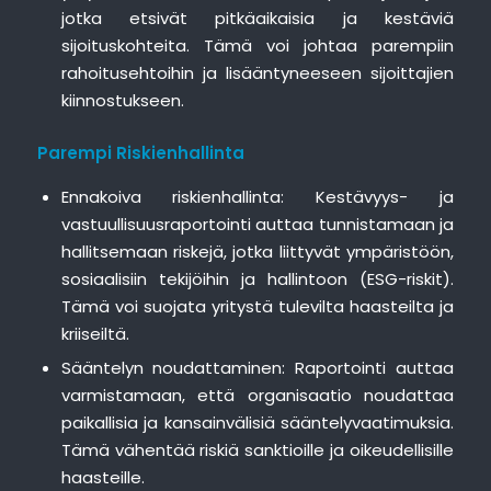
jotka etsivät pitkäaikaisia ja kestäviä
sijoituskohteita. Tämä voi johtaa parempiin
rahoitusehtoihin ja lisääntyneeseen sijoittajien
kiinnostukseen.
Parempi Riskienhallinta
Ennakoiva riskienhallinta: Kestävyys- ja
vastuullisuusraportointi auttaa tunnistamaan ja
hallitsemaan riskejä, jotka liittyvät ympäristöön,
sosiaalisiin tekijöihin ja hallintoon (ESG-riskit).
Tämä voi suojata yritystä tulevilta haasteilta ja
kriiseiltä.
Sääntelyn noudattaminen: Raportointi auttaa
varmistamaan, että organisaatio noudattaa
paikallisia ja kansainvälisiä sääntelyvaatimuksia.
Tämä vähentää riskiä sanktioille ja oikeudellisille
haasteille.