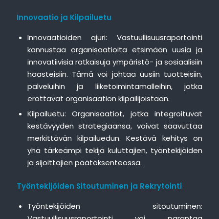
Innovaatio ja Kilpailuetu
Innovaatioiden ajuri: Vastuullisuusraportointi
kannustaa organisaatioita etsimään uusia ja
innovatiivisia ratkaisuja ympäristö- ja sosiaalisiin
haasteisiin. Tämä voi johtaa uusiin tuotteisiin,
palveluihin ja liiketoimintamalleihin, jotka
erottavat organisaation kilpailijoistaan.
Kilpailuetu: Organisaatiot, jotka integroituvat
kestävyyden strategiaansa, voivat saavuttaa
merkittävän kilpailuedun. Kestävä kehitys on
yhä tärkeämpi tekijä kuluttajien, työntekijöiden
ja sijoittajien päätöksenteossa.
Työntekijöiden Sitoutuminen ja Rekrytointi
Työntekijöiden sitoutuminen:
Vastuullisuusraportointi voi parantaa