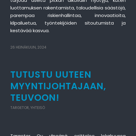
tarjoaa useita pitkän aikavälin hyötyjä, kuten
luottamuksen rakentamista, taloudellisia säästöjä,
parempaa riskienhallintaa, innovaatioita,
kilpailuetua, työntekijöiden sitoutumista ja
kestävää kasvua.
26 HEINÄKUUN, 2024
TUTUSTU UUTEEN
MYYNTIJOHTAJAAN,
TEUVOON!
TARGETOR
,
YHTEISÖ
Targetor Oy ylpeänä esittelee lokakuussa