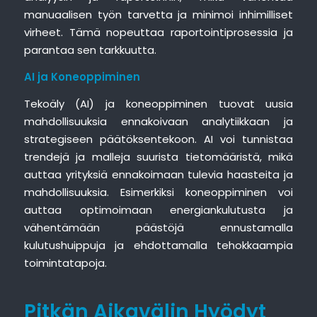
manuaalisen työn tarvetta ja minimoi inhimilliset
virheet. Tämä nopeuttaa raportointiprosessia ja
parantaa sen tarkkuutta.
AI ja Koneoppiminen
Tekoäly (AI) ja koneoppiminen tuovat uusia
mahdollisuuksia ennakoivaan analytiikkaan ja
strategiseen päätöksentekoon. AI voi tunnistaa
trendejä ja malleja suurista tietomääristä, mikä
auttaa yrityksiä ennakoimaan tulevia haasteita ja
mahdollisuuksia. Esimerkiksi koneoppiminen voi
auttaa optimoimaan energiankulutusta ja
vähentämään päästöjä ennustamalla
kulutushuippuja ja ehdottamalla tehokkaampia
toimintatapoja.
Pitkän Aikavälin Hyödyt