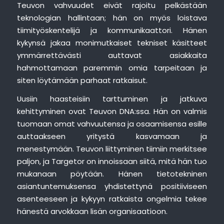
Teuvon vahvuudet eivät rajoitu pelkästään
teknologian hallintaan; hän on myös loistava
tiimityöskentelijä ja kommunikaattori. Hänen
kykynsä jakaa monimutkaiset tekniset käsitteet
ymmärrettävästi auttavat asiakkaita
hahmottamaan paremmin omia tarpeitaan ja
siten löytämään parhaat ratkaisut.
Uusiin haasteisiin tarttuminen ja jatkuva
kehittyminen ovat Teuvon DNA:ssa. Hän on valmis
tuomaan omat vahvuutensa ja osaamisensa esille
auttaakseen yritystä kasvamaan ja
menestymään. Teuvon liittyminen tiimiin merkitsee
paljon, ja Targetor on innoissaan siitä, mitä hän tuo
mukanaan pöytään. Hänen tietotekninen
asiantuntemuksensa yhdistettynä positiiviseen
asenteeseen ja kykyyn ratkaista ongelmia tekee
hänestä arvokkaan lisän organisaatioon.