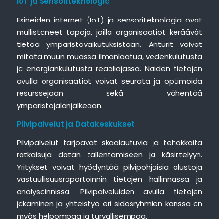
IoT ja Sensoriteknologia
Esineiden internet (IoT) ja sensoriteknologia ovat
mullistaneet tapoja, joilla organisaatiot keräävät
tietoa ympäristövaikutuksistaan. Anturit voivat
mitata muun muassa ilmanlaatua, vedenkulutusta
ja energiankulutusta reaaliajassa. Näiden tietojen
avulla organisaatiot voivat seurata ja optimoida
resurssejaan sekä vähentää
ympäristöjalanjälkeään.
Pilvipalvelut ja Datakeskukset
Pilvipalvelut tarjoavat skaalautuvia ja tehokkaita
ratkaisuja datan tallentamiseen ja käsittelyyn.
Yritykset voivat hyödyntää pilvipohjaisia alustoja
vastuullisuusraportoinnin tietojen hallinnassa ja
analysoinnissa. Pilvipalveluiden avulla tietojen
jakaminen ja yhteistyö eri sidosryhmien kanssa on
myös helpompaa ja turvallisempaa.