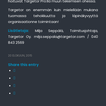
hoituvat Targetor Pro:lla muun tekemisen ohessa.
Targetor on enemmän kuin mielellään mukana
tuomassa tehokkuutta ja läpinäkyvyyttä
organisaationne toimintaan!
Lisätietoja:
Milja Seppälä, Toimitusjohtaja,
Targetor Oy. milja.seppala@targetor.com / 040
843 2569
20 ELOKUUN, 2015
Share this entry