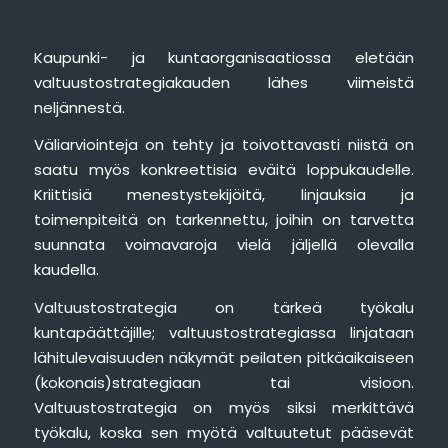
Kaupunki- ja kuntaorganisaatiossa eletään
valtuustostrategiakauden lähes viimeistä
neljännestä.
Väliarviointeja on tehty ja toivottavasti niistä on
saatu myös konkreettisia eväitä loppukaudelle.
Kriittisiä menestystekijöitä, linjauksia ja
toimenpiteitä on tarkennettu, joihin on tarvetta
suunnata voimavaroja vielä jäljellä olevalla
kaudella.
Valtuustostrategia on tärkeä työkalu
kuntapäättäjille; valtuustostrategiassa linjataan
lähitulevaisuuden näkymät peilaten pitkäaikaiseen
(kokonais)strategiaan tai visioon.
Valtuustostrategia on myös siksi merkittävä
työkalu, koska sen myötä valtuutetut pääsevät