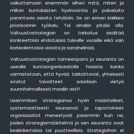
vaikuttamaan enemmän siihen mitä, miten ja
milloin kuntalaisten hyvinvointia ja palveluita
parantavia asioita tehdään. Se on ennen kaikkea
priorisoinnin työkalu. Tai ainakin pitäisi olla.
Valtuustostrategian on tarkoitus sisältää
konkreettisia ehdotuksia tuleville vuosille eikä vain
korkealentoisia visioita ja sanahelinää.
Valtuustostrategian toimeenpano ja seuranta on
usealle kuntaorganisaatiolle haaste; kuinka
varmistetaan, että hyvää tarkoittavat, yhteisesti
sovitut tavoitteet saadaan vietyä
suunnitelmallisesti maaliin asti?
Useimmiten strategiansa hyvin määritelleet,
systemaattisesti seuraavat ja raportoineet
organisaatiot menestyvät paremmin kuin ne,
joiden strategiamääritelmä ja sen seuranta ovat
keskinkertaisia tai puutteellisia. Strategiahan ei