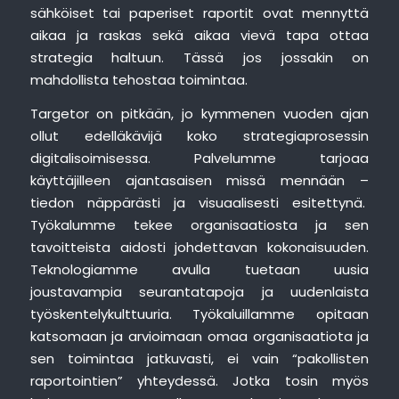
sähköiset tai paperiset raportit ovat mennyttä
aikaa ja raskas sekä aikaa vievä tapa ottaa
strategia haltuun. Tässä jos jossakin on
mahdollista tehostaa toimintaa.
Targetor on pitkään, jo kymmenen vuoden ajan
ollut edelläkävijä koko strategiaprosessin
digitalisoimisessa. Palvelumme tarjoaa
käyttäjilleen ajantasaisen missä mennään –
tiedon näppärästi ja visuaalisesti esitettynä.
Työkalumme tekee organisaatiosta ja sen
tavoitteista aidosti johdettavan kokonaisuuden.
Teknologiamme avulla tuetaan uusia
joustavampia seurantatapoja ja uudenlaista
työskentelykulttuuria. Työkaluillamme opitaan
katsomaan ja arvioimaan omaa organisaatiota ja
sen toimintaa jatkuvasti, ei vain “pakollisten
raportointien” yhteydessä. Jotka tosin myös