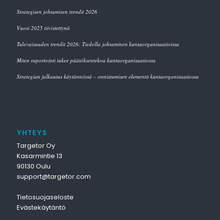
Strategisen johtamisen trendit 2026
Vuosi 2025 tiivistettynä
Tulevaisuuden trendit 2026: Tiedolla johtaminen kuntaorganisaatioissa
Miten raportointi tukee päätöksentekoa kuntaorganisaatiossa
Strategian jalkautus käytännössä – onnistumisen elementit kuntaorganisaatiossa
YHTEYS
Targetor Oy
Kasarmintie 13
90130 Oulu
support@targetor.com
Tietosuojaseloste
Evästekäytäntö