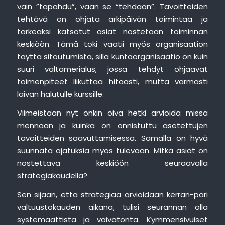
vain ”tapahdu”, vaan se “tehdään”. Tavoitteiden
tehtävä on ohjata arkipäivän toimintaa ja
tärkeäksi katsotut asiat nostetaan toiminnan
keskiöön. Tämä toki vaatii myös organisaation
täyttä sitoutumista, sillä kuntaorganisaatio on kuin
suuri valtamerialus, jossa tehdyt ohjaavat
toimenpiteet liikuttaa hitaasti, mutta varmasti
laivan halutulle kurssille.
Viimeistään nyt onkin oiva hetki arvioida missä
mennään ja kuinka on onnistuttu asetettujen
tavoitteiden saavuttamisessa. Samalla on hyvä
suunnata ajatuksia myös tulevaan. Mitkä asiat on
nostettava keskiöön seuraavalla
strategiakaudella?
Sen sijaan, että strategiaa arvioidaan kerran-pari
valtuustokauden aikana, tulisi seurannan olla
systemaattista ja vaivatonta. Kymmensivuiset