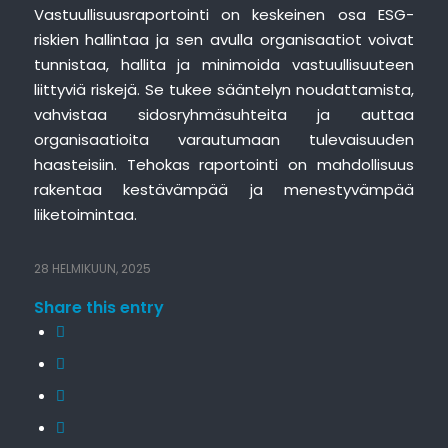
Vastuullisuusraportointi on keskeinen osa ESG-
riskien hallintaa ja sen avulla organisaatiot voivat
tunnistaa, hallita ja minimoida vastuullisuuteen
liittyviä riskejä. Se tukee sääntelyn noudattamista,
vahvistaa sidosryhmäsuhteita ja auttaa
organisaatioita varautumaan tulevaisuuden
haasteisiin. Tehokas raportointi on mahdollisuus
rakentaa kestävämpää ja menestyvämpää
liiketoimintaa.
28 HELMIKUUN, 2025
Share this entry