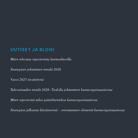
UUTISET JA BLOGI
Miten tehostaa raportointia kuntasektorilla
Strategisen johtamisen trendit 2026
Vuosi 2025 tiivistettynä
Tulevaisuuden trendit 2026: Tiedolla johtaminen kuntaorganisaatioissa
Miten raportointi tukee päätöksentekoa kuntaorganisaatiossa
Strategian jalkautus käytännössä – onnistumisen elementit kuntaorganisaatiossa