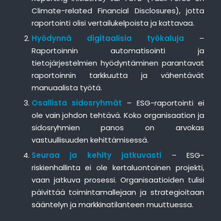
Climate-related Financial Disclosures), jotta
raportointi olisi vertailukelpoista ja kattavaa.
Hyödynnä digitaalisia työkaluja
–
Raportoinnin automatisointi ja
tietojärjestelmien hyödyntäminen parantavat
raportoinnin tarkkuutta ja vähentävät
manuaalista työtä.
Osallista sidosryhmät
– ESG-raportointi ei
ole vain johdon tehtävä. Koko organisaation ja
sidosryhmien panos on arvokas
vastuullisuuden kehittämisessä.
Seuraa ja kehity jatkuvasti
– ESG-
riskienhallinta ei ole kertaluontoinen projekti,
vaan jatkuva prosessi. Organisaatioiden tulisi
päivittää toimintamallejaan ja strategioitaan
sääntelyn ja markkinatilanteen muuttuessa.