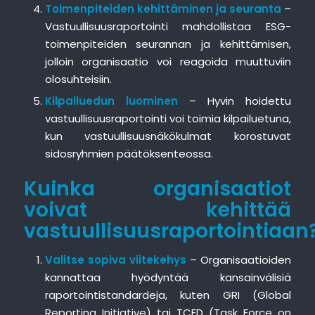
Toimenpiteiden kehittäminen ja seuranta
–
Vastuullisuusraportointi mahdollistaa ESG-
toimenpiteiden seurannan ja kehittämisen,
jolloin organisaatio voi reagoida muuttuviin
olosuhteisiin.
Kilpailuedun luominen
– Hyvin hoidettu
vastuullisuusraportointi voi toimia kilpailuetuna,
kun vastuullisuusnäkökulmat korostuvat
sidosryhmien päätöksenteossa.
Kuinka organisaatiot
voivat kehittää
vastuullisuusraportointiaan
Valitse sopiva viitekehys
– Organisaatioiden
kannattaa hyödyntää kansainvälisiä
raportointistandardeja, kuten GRI (Global
Reporting Initiative) tai TCFD (Task Force on