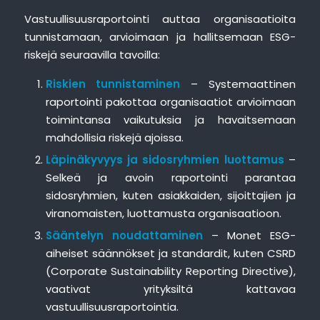
Vastuullisuusraportointi auttaa organisaatioita
tunnistamaan, arvioimaan ja hallitsemaan ESG-
riskejä seuraavilla tavoilla:
Riskien tunnistaminen
– Systemaattinen
raportointi pakottaa organisaatiot arvioimaan
toimintansa vaikutuksia ja havaitsemaan
mahdollisia riskejä ajoissa.
Läpinäkyvyys ja sidosryhmien luottamus
–
Selkeä ja avoin raportointi parantaa
sidosryhmien, kuten asiakkaiden, sijoittajien ja
viranomaisten, luottamusta organisaatioon.
Sääntelyn noudattaminen
– Monet ESG-
aiheiset säännökset ja standardit, kuten CSRD
(Corporate Sustainability Reporting Directive),
vaativat yrityksiltä kattavaa
vastuullisuusraportointia.