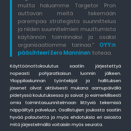
mutta haluamme Targetor Pron
auttavan meitä tekemään
parempaa strategista suunnittelua
ja niiden suunnitelmien muuttumista
käytännön toiminnaksi ja osaksi
organisaatiomme tarinaa.”
OYY:n
pääsihteeri Eero Manninen
toteaa.
Käyttöönottokoulutus saatiin järjestettyä
nopeasti pohjaratkaisun luonnin jälkeen.
Ylioppilaskunnan työntekijät ja hallituksen
jäsenet olivat aktiivisesti mukana aamupäivällä
pidetyssä koulutuksessa ja saivat jo esimerkillisesti
omia toimintasuunnitelmaan liittyviä tekemisiä
näppäiltyä palveluun. Osallistujien joukosta saatiin
hyvää palautetta ja myös ehdotuksia eri asioista
mitä järjestelmällä voitaisiin myös seurata.