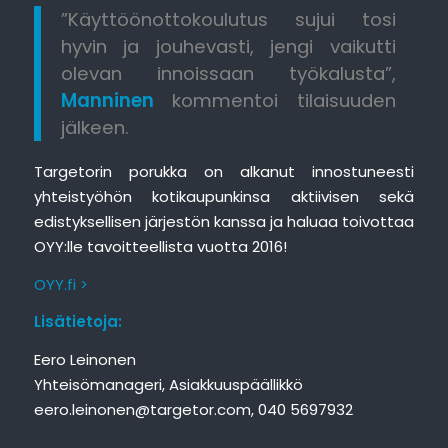
”Käyttöönottokoulutus sujui tosi
hyvin ja jouhevasti, jengi vaikutti
olevan innoissaan työkalusta”,
Manninen
kommentoi tilaisuuden
jälkeen.
Targetorin porukka on alkanut innostuneesti
yhteistyöhön kotikaupunkinsa aktiivisen sekä
edistyksellisen järjestön kanssa ja haluaa toivottaa
OYY:lle tavoitteellista vuotta 2016!
OYY.fi >
Lisätietoja:
Eero Leinonen
Yhteisömanageri, Asiakkuuspäällikkö
eero.leinonen@targetor.com, 040 5697932