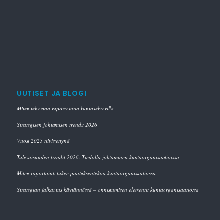
UUTISET JA BLOGI
Miten tehostaa raportointia kuntasektorilla
Strategisen johtamisen trendit 2026
Vuosi 2025 tiivistettynä
Tulevaisuuden trendit 2026: Tiedolla johtaminen kuntaorganisaatioissa
Miten raportointi tukee päätöksentekoa kuntaorganisaatiossa
Strategian jalkautus käytännössä – onnistumisen elementit kuntaorganisaatiossa