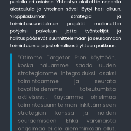
puolella eri asioissa. Yhteistyö aloitettiin nopealla
aikataululla ja yhteinen sävel löytyi heti alkuun.
Ylioppilaskunnan strategia ja
toimintasuunnitelman projektit mallinnettiin
pohjaksi palveluun, jotta työntekijät ja
hallitus pääsevät suunnittelemaan ja seuraamaan
toimintaansa järjestelmällisesti yhteen paikkaan.
”Otimme Targetor Pron käyttöön,
koska haluamme saada uuden
strategiamme integroiduksi osaksi
toimintaamme ja seurata
tavoitteidemme toteutumista
aktiivisesti. Käytämme ohjelmaa
toimintasuunnitelman linkittämiseen
strategian kanssa ja näiden
seuraamiseen. Ehkä varsinaista
ongelmaa ei ole aiemminkaan ollut,