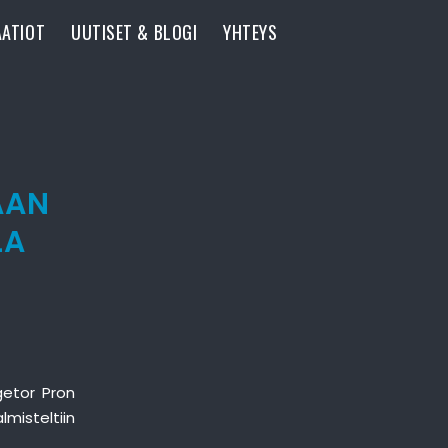
AATIOT
UUTISET & BLOGI
YHTEYS
AAN
LA
getor Pron
misteltiin