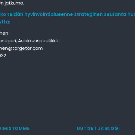
en jatkumo.
eko teidän hyvinvointialueenne strateginen seuranta h
yttä:
onen
nageri, Asiakkuuspäällikkö
nonen@targetor.com
932
OIMISTOMME
UUTISET JA BLOGI