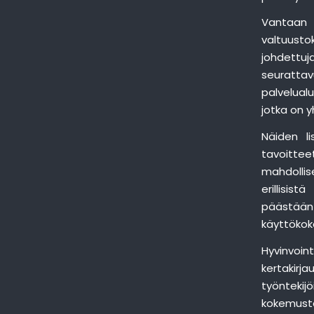
Vantaan 
valtuusto
johdettuj
seurattav
palvelual
jotka on y
Näiden li
tavoitteet
mahdollis
erillisis
päästään
käyttökok
Hyvinvoi
kertakirj
työntekij
kokemuste