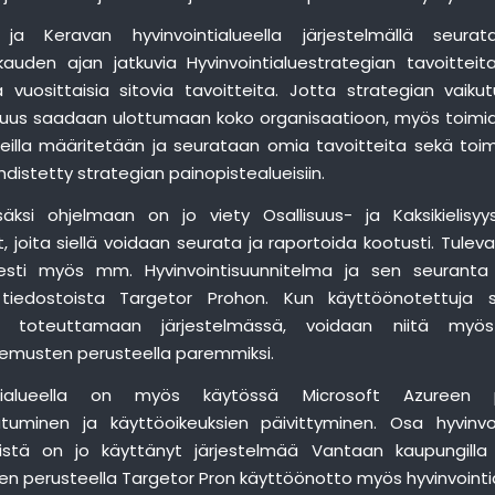
ja Keravan hyvinvointialueella järjestelmällä seura
kauden ajan jatkuvia Hyvinvointialuestrategian tavoitteita
a vuosittaisia sitovia tavoitteita. Jotta strategian vaiku
uus saadaan ulottumaan koko organisaatioon, myös toimial
ueilla määritetään ja seurataan omia tavoitteita sekä toim
hdistetty strategian painopistealueisiin.
säksi ohjelmaan on jo viety Osallisuus- ja Kaksikielisyy
, joita siellä voidaan seurata ja raportoida kootusti. Tule
esti myös mm. Hyvinvointisuunnitelma ja sen seuranta 
tä tiedostoista Targetor Prohon. Kun käyttöönotettuja 
 toteuttamaan järjestelmässä, voidaan niitä myös
emusten perusteella paremmiksi.
ntialueella on myös käytössä Microsoft Azureen 
autuminen ja käyttöoikeuksien päivittyminen. Osa hyvinvo
öistä on jo käyttänyt järjestelmää Vantaan kaupungilla
n perusteella Targetor Pron käyttöönotto myös hyvinvointial