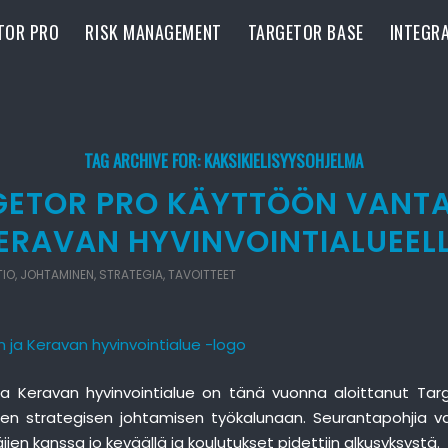
TOR PRO
RISK MANAGEMENT
TARGETOR BASE
INTEGR
TAG ARCHIVE FOR:
KAKSIKIELISYYSOHJELMA
GETOR PRO KÄYTTÖÖN VANT
ERAVAN HYVINVOINTIALUEEL
TIO
,
JOHTAMINEN
,
STRATEGIA
,
TAVOITTEET
a Keravan hyvinvointialue on tänä vuonna aloittanut Tar
en strategisen johtamisen työkalunaan. Seurantapohjia val
ien kanssa jo keväällä ja koulutukset pidettiin alkusyksystä.