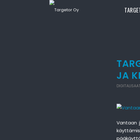
TARGE
TAR
JA K
DIGITALISAA
Vantaan j
käyttämis
pääkäyttäj