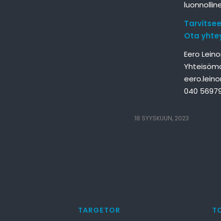
luonnollin
Tarvitse
Ota yhte
Eero Lein
Yhteisöma
eero.lei
040 5697
18 SYYSKUUN, 2023
TARGETOR
T