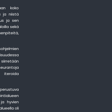
taan koko
 ja niistä
tus ja sen
oilla sekä
enpiteitä,
sohjelmien
vaisuudessa
siirretään
seurantoja
 iteroida
perustuva
intialueen
 ja hyvien
ueella oli