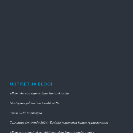
UUTISET JA BLOGI
Miten tehostaa raportointia kuntasektorilla
Strategisen johtamisen trendit 2026
Vuosi 2025 tiivistettynä
Tulevaisuuden trendit 2026: Tiedolla johtaminen kuntaorganisaatioissa
Miten raportointi tukee päätöksentekoa kuntaorganisaatiossa