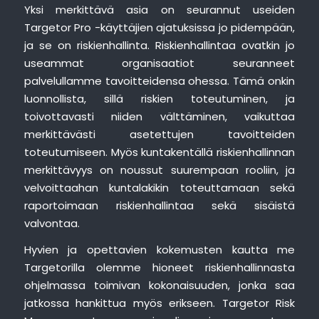
Yksi merkittävä asia on seurannut useiden
Targetor Pro -käyttäjien ajatuksissa jo pidempään,
ja se on riskienhallinta. Riskienhallintaa ovatkin jo
useammat organisaatiot seuranneet
palvelullamme tavoitteidensa ohessa. Tämä onkin
luonnollista, sillä riskien toteutuminen, ja
toivottavasti niiden välttäminen, vaikuttaa
merkittävästi asetettujen tavoitteiden
toteutumiseen. Myös kuntakentällä riskienhallinnan
merkittävyys on noussut suurempaan rooliin, ja
velvoittaahan kuntalakikin toteuttamaan sekä
raportoimaan riskienhallintaa sekä sisäistä
valvontaa.
Hyvien ja opettavien kokemusten kautta me
Targetorilla olemme hioneet riskienhallinnasta
ohjelmassa toimivan kokonaisuuden, jonka saa
jatkossa hankittua myös erikseen. Targetor Risk