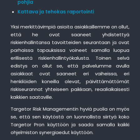
pohjia
Kattava ja tehokas raportointi
Yksi merkittävimpiä asioita asiakkaillemme on ollut,
että he ovat saaneet yhdistettyä
riskienhallintansa tavoitteiden seurantaan ja ovat
parhaissa tapauksissa voineet samalla luopua
erillisestä riskienhallintyökalusta. Toinen selvä
edistys on ollut se, että palvelumme avulla
asiakkaat ovat saaneet eri vaiheissa, eri
henkilöiden koneilla olevat, päivittämättömät
riskiseurannat yhteiseen paikkaan, reaaliaikaisesti
kaikkien saataville.
Targetor Risk Managementin hyviä puolia on myös
se, että sen käytöstä on luonnollista siirtyä koko
Targetor Pron käyttöön ja saada samalla kaikki
ohjelmiston synergiaedut käyttöön.