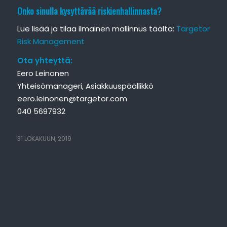
Onko sinulla kysyttävää riskienhallinnasta?
Lue lisää ja tilaa ilmainen mallinnus täältä:
Targetor
Risk Management
Ota yhteyttä:
Eero Leinonen
Yhteisömanageri, Asiakkuuspäällikkö
eero.leinonen@targetor.com
040 5697932
31 LOKAKUUN, 2019