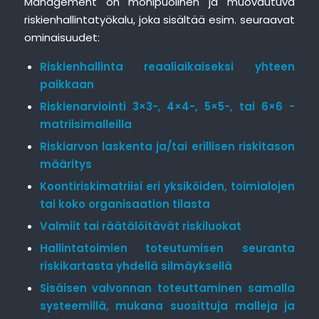
Management on monipuolinen ja muovautuva
riskienhallintatyökalu, joka sisältää esim. seuraavat
ominaisuudet:
Riskienhallinta reaaliaikaiseksi yhteen
paikkaan
Riskienarviointi 3×3-, 4×4-, 5×5-, tai 6×6 -
matriisimalleilla
Riskiarvon laskenta ja/tai erillisen riskitason
määritys
Koontiriskimatriisi eri yksiköiden, toimialojen
tai koko organisaation tilasta
Valmiit tai räätälöitävät riskiluokat
Hallintatoimien toteutumisen seuranta
riskikartasta yhdellä silmäyksellä
Sisäisen valvonnan toteuttaminen samalla
systeemillä, mukana suosittuja malleja ja