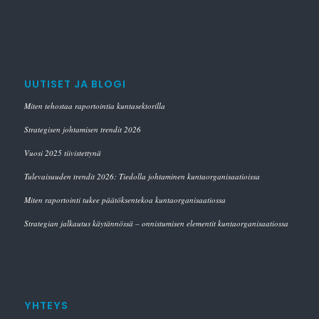
UUTISET JA BLOGI
Miten tehostaa raportointia kuntasektorilla
Strategisen johtamisen trendit 2026
Vuosi 2025 tiivistettynä
Tulevaisuuden trendit 2026: Tiedolla johtaminen kuntaorganisaatioissa
Miten raportointi tukee päätöksentekoa kuntaorganisaatiossa
Strategian jalkautus käytännössä – onnistumisen elementit kuntaorganisaatiossa
YHTEYS