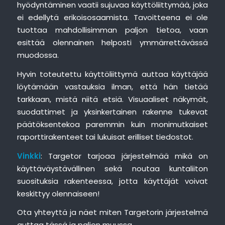
hyödyntäminen vaatii sujuvaa käyttöliittymää, joka
ei edellytä erikoisosaamista. Tavoitteena ei ole
tuottaa mahdollisimman paljon tietoa, vaan
esittää olennainen helposti ymmärrettävässä
muodossa.
Hyvin toteutettu käyttöliittymä auttaa käyttäjää
löytämään vastauksia ilman, että hän tietää
tarkkaan, mistä niitä etsiä. Visuaaliset näkymät,
suodattimet ja yksinkertainen rakenne tukevat
päätöksentekoa paremmin kuin monimutkaiset
raporttirakenteet tai lukuisat erilliset tiedostot.
Vinkki
: Targetor tarjoaa järjestelmää mikä on
käyttäväystävällinen sekä noutaa kuntaliiton
suosituksia rakenteessa, jotta käyttäjät voivat
keskittyy olennaiseen!
Ota yhteyttä ja näet miten Targetorin järjestelmä
auttaa tässä ja paljon muussa.