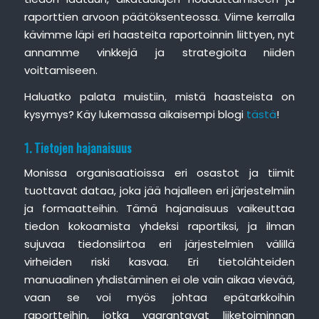
raporttien arvoon päätöksenteossa. Viime kerralla
kävimme läpi eri haasteita raportoinnin liittyen, nyt
annamme vinkkejä ja strategioita niiden
voittamiseen.
Haluatko palata muistiin, mistä haasteista on
kysymys? Käy lukemassa aikaisempi blogi
tästä
!
1. Tietojen hajanaisuus
Monissa organisaatioissa eri osastot ja tiimit
tuottavat dataa, joka jää hajalleen eri järjestelmiin
ja formaatteihin. Tämä hajanaisuus vaikeuttaa
tiedon kokoamista yhdeksi raportiksi, ja ilman
sujuvaa tiedonsiirtoa eri järjestelmien välillä
virheiden riski kasvaa. Eri tietolähteiden
manuaalinen yhdistäminen ei ole vain aikaa vievää,
vaan se voi myös johtaa epätarkkoihin
raportteihin, jotka vaarantavat liiketoiminnan