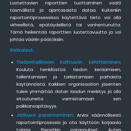
Luotettavien raporttien tuottaminen vaatii
täsmällistä ja ajantasaista dataa. Kuitenkin
raportointiprosessissa käytettävä tieto voi olla
virheellistä, epätäydellistä tai vanhentunutta.
Tämä heikentää raporttien luotettavuutta ja voi
johtaa vääriin päätöksiin.
Ratkaisut:
Tiedonhallinnan kulttuurin kehittäminen
:
Kouluta henkilöstöä tiedon keräämisen,
tallentamisen ja tarkistamisen parhaista
käytännöistä. Kaikkien organisaation jäsenten
tulee ymmärtää datan laadun merkitys ja olla
sitoutuneita varmistamaan sen
paikkansapitävyys.
Jatkuva parantaminen
: Arvioi säännöllisesti
raportointiprosessia ja ota käyttöön korjaavia
toimia. Pienetkin parannukset, kuten