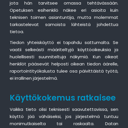
jota hän tarvitsee omassa tehtävässään.
Opetuksen esihenkilö näkee eri asioita kuin
teknisen toimen asiantuntija, mutta molemmat
tarkastelevat samoista lähteistä johdettua
tietoa.
Tiedon yhteiskäyttö ei tapahdu sattumalta. Se
vaatii selkeästi määriteltyjä käyttöoikeuksia ja
huolellisesti suunniteltuja näkymiä. Kun oikeat
henkilöt pääsevät helposti oikean tiedon äärelle,
raportointityökalusta tulee osa päivittäistä työtä,
ei irrallinen järjestelmä.
Käyttökokemus ratkaisee
Vaikka tieto olisi teknisesti saavutettavissa, sen
käyttö jää vähäiseksi, jos järjestelmä tuntuu
monimutkaiselta tai raskaalta. Datan