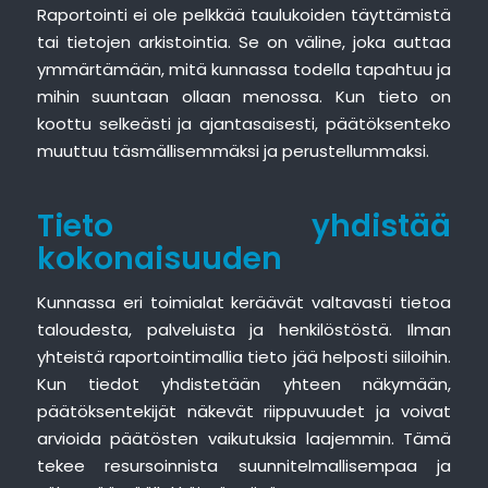
Raportointi ei ole pelkkää taulukoiden täyttämistä
tai tietojen arkistointia. Se on väline, joka auttaa
ymmärtämään, mitä kunnassa todella tapahtuu ja
mihin suuntaan ollaan menossa. Kun tieto on
koottu selkeästi ja ajantasaisesti, päätöksenteko
muuttuu täsmällisemmäksi ja perustellummaksi.
Tieto yhdistää
kokonaisuuden
Kunnassa eri toimialat keräävät valtavasti tietoa
taloudesta, palveluista ja henkilöstöstä. Ilman
yhteistä raportointimallia tieto jää helposti siiloihin.
Kun tiedot yhdistetään yhteen näkymään,
päätöksentekijät näkevät riippuvuudet ja voivat
arvioida päätösten vaikutuksia laajemmin. Tämä
tekee resursoinnista suunnitelmallisempaa ja