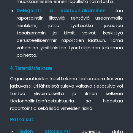
muokkaamiselle ennen lopullista toimitusta.
Delegointi ja vastuunjakaminen
: Jaa
raportointiin liittyviä tehtäviä useammalle
henkilölle, jotta työtaakka jakautuu
tasaisemmin ja tiimit voivat keskittyä
perusteellisemmin raporttien laatuun. Tämä
vähentää yksittäisten työntekijöiden kokemaa
painetta.
4. Tietomäärän kasvu
Organisaatioiden käsittelemä tietomäärä kasvaa
jatkuvasti. Eri lähteistä tuleva valtava tietotulva voi
tuntua ylivoimaiselta ja ilman selkeää
tiedonhallintainfrastruktuuria se hidastaa
raportointia sekä lisää virheiden riskiä.
Ratkaisut:
Tiedon priorisointi
: Järjestä data