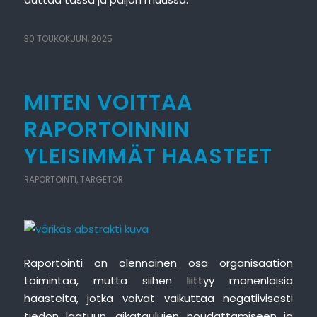
30 TOUKOKUUN, 2025
MITEN VOITTAA
RAPORTOINNIN
YLEISIMMÄT HAASTEET
RAPORTOINTI
,
TARGETOR
Raportointi on olennainen osa organisaation
toimintaa, mutta siihen liittyy monenlaisia
haasteita, jotka voivat vaikuttaa negatiivisesti
tiedon laatuun, aikataulujen noudattamiseen ja